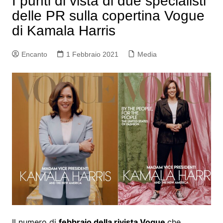
I punti di vista di due specialisti
delle PR sulla copertina Vogue
di Kamala Harris
Encanto
1 Febbraio 2021
Media
Il numero di
febbraio della rivista Vogue
che