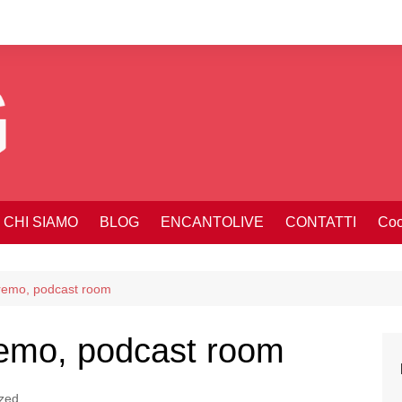
CHI SIAMO
BLOG
ENCANTOLIVE
CONTATTI
Coo
remo, podcast room
emo, podcast room
zed