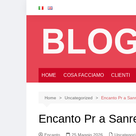
Salta
al
contenuto
HOME
COSA FACCIAMO
CLIENTI
Home
Uncategorized
Encanto Pr a San
Encanto Pr a Sanr
Encanto
25 Maggio 2026
Uncategori