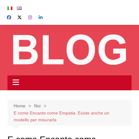
Salta
al
contenuto
Home
Noi
E come Encanto come Empatia. Esiste anche un
modello per misurarla