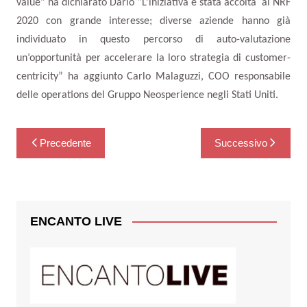
value” ha dichiarato Dario
“
L’iniziativa è stata accolta al NRF
2020 con grande interesse; diverse aziende hanno già
individuato in questo percorso di auto-valutazione
un’opportunità per accelerare la loro strategia di customer-
centricity” ha aggiunto Carlo Malaguzzi, COO responsabile
delle operations del Gruppo Neosperience negli Stati Uniti.
Navigazione
Precedente
Successivo
articoli
ENCANTO LIVE