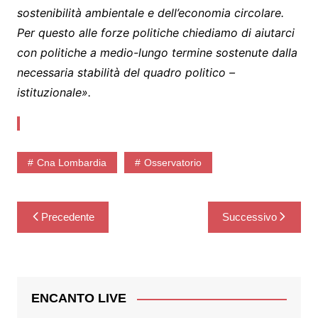
sostenibilità ambientale e dell’economia circolare.
Per questo alle forze politiche chiediamo di aiutarci
con politiche a medio-lungo termine sostenute dalla
necessaria stabilità del quadro politico –
istituzionale».
Cna Lombardia
Osservatorio
Navigazione
Precedente
Successivo
articoli
ENCANTO LIVE