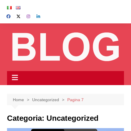
Salta
al
contenuto
Home
Uncategorized
Pagina 7
Categoria:
Uncategorized