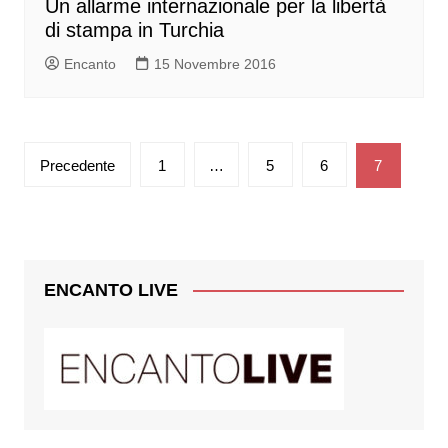
Un allarme internazionale per la libertà
di stampa in Turchia
Encanto
15 Novembre 2016
Paginazione
Precedente
1
…
5
6
7
degli
articoli
ENCANTO LIVE