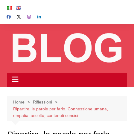
Salta
al
contenuto
Home
Riflessioni
Ripartire, le parole per farlo. Connessione umana,
empatia, ascolto, contenuti concisi.